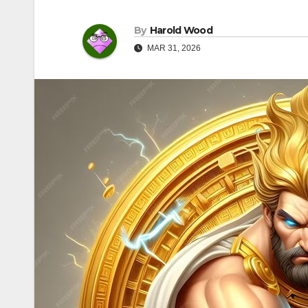
By
Harold Wood
MAR 31, 2026