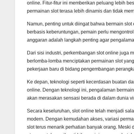
online. Fitur-fitur ini memberikan peluang lebih
permainan slot terasa lebih dinamis dan tidak m
Namun, penting untuk diingat bahwa bermain slot o
berbasis keberuntungan, pemain perlu mengontrol 
anggaran adalah langkah penting agar pengalaman 
Dari sisi industri, perkembangan slot online ju
berlomba-lomba menciptakan permainan slot yang i
pekerjaan baru di bidang pengembangan perangkat
Ke depan, teknologi seperti kecerdasan buatan dan
online. Dengan teknologi ini, pengalaman bermain 
akan merasakan sensasi berada di dalam dunia vi
Secara keseluruhan, slot online telah menjadi sal
modern. Dengan kemudahan akses, variasi permain
slot terus menarik perhatian banyak orang. Meski