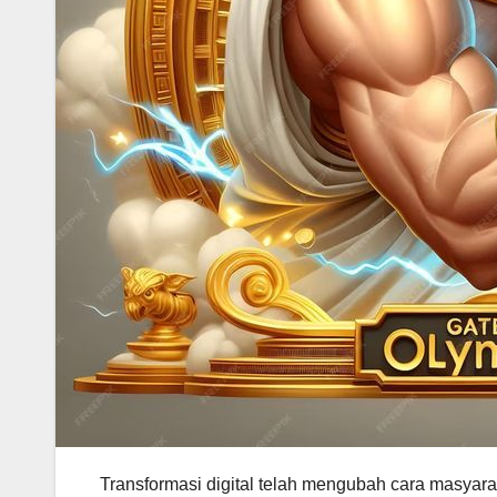
Transformasi digital telah mengubah cara masyar