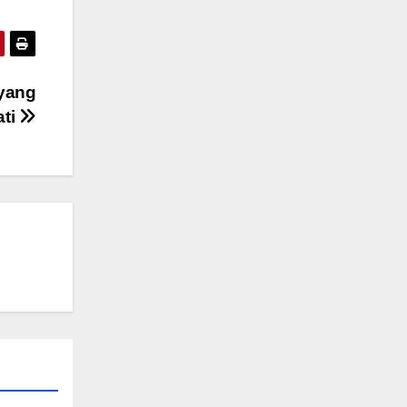
 yang
ati