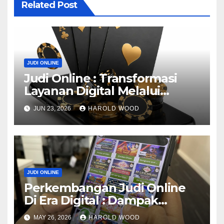
Related Post
JUDI ONLINE
Judi Online : Transformasi
Layanan Digital Melalui
Kemajuan Infrastruktur
JUN 23, 2026
HAROLD WOOD
Teknolog
JUDI ONLINE
Perkembangan Judi Online
Di Era Digital : Dampak
Bermain Judi Online
MAY 26, 2026
HAROLD WOOD