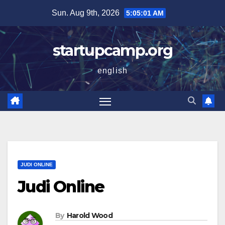
Skip
Sun. Aug 9th, 2026
5:05:01 AM
to
content
startupcamp.org
english
JUDI ONLINE
Judi Online
By
Harold Wood