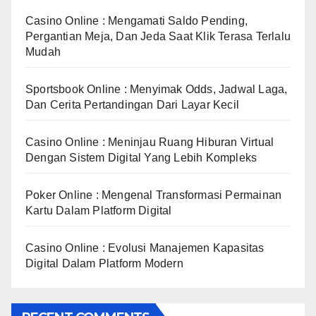
Casino Online : Mengamati Saldo Pending,
Pergantian Meja, Dan Jeda Saat Klik Terasa Terlalu
Mudah
Sportsbook Online : Menyimak Odds, Jadwal Laga,
Dan Cerita Pertandingan Dari Layar Kecil
Casino Online : Meninjau Ruang Hiburan Virtual
Dengan Sistem Digital Yang Lebih Kompleks
Poker Online : Mengenal Transformasi Permainan
Kartu Dalam Platform Digital
Casino Online : Evolusi Manajemen Kapasitas
Digital Dalam Platform Modern