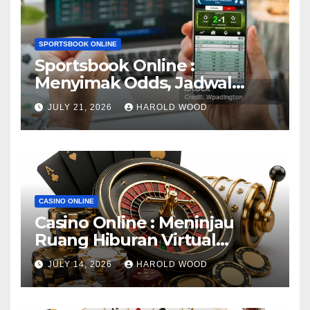
SPORTSBOOK ONLINE
Sportsbook Online :
Menyimak Odds, Jadwal
Laga, Dan Cerita
JULY 21, 2026
HAROLD WOOD
Pertandingan Dari Layar
Kecil
CASINO ONLINE
Casino Online : Meninjau
Ruang Hiburan Virtual
Dengan Sistem Digital Yang
JULY 14, 2026
HAROLD WOOD
Lebih Kompleks