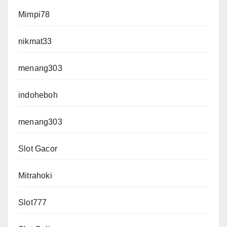
Mimpi78
nikmat33
menang303
indoheboh
menang303
Slot Gacor
Mitrahoki
Slot777