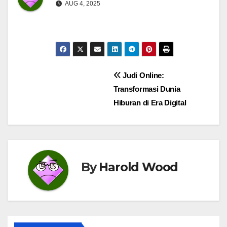
AUG 4, 2025
Post
Judi Online:
Transformasi Dunia
navigation
Hiburan di Era Digital
By
Harold Wood