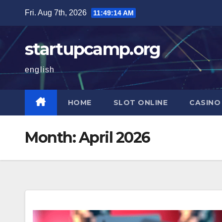
Skip
Fri. Aug 7th, 2026
11:49:14 AM
to
content
startupcamp.org
english
HOME
SLOT ONLINE
CASINO
Month:
April 2026