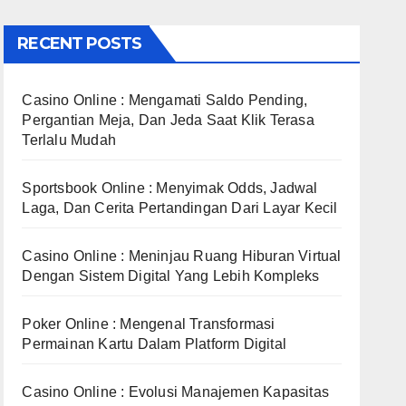
RECENT POSTS
Casino Online : Mengamati Saldo Pending,
Pergantian Meja, Dan Jeda Saat Klik Terasa
Terlalu Mudah
Sportsbook Online : Menyimak Odds, Jadwal
Laga, Dan Cerita Pertandingan Dari Layar Kecil
Casino Online : Meninjau Ruang Hiburan Virtual
Dengan Sistem Digital Yang Lebih Kompleks
Poker Online : Mengenal Transformasi
Permainan Kartu Dalam Platform Digital
Casino Online : Evolusi Manajemen Kapasitas