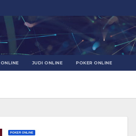
 ONLINE
JUDI ONLINE
POKER ONLINE
POKER ONLINE